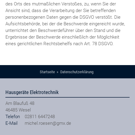
des Orts des mutmaßlichen Verstoßes, zu, wenn Sie der
Ansicht sind, dass die Verarbeitung der Sie betreffenden
personenbezogenen Daten gegen die DSGVO verstößt. Die
Aufsichtsbehörde, bei der die Beschwerde eingereicht wurde,
unterrichtet den Beschwerdeführer über den Stand und die
Ergebnisse der Beschwerde einschließlich der Möglichkeit
eines gerichtlichen Rechtsbehelfs nach Art. 78 DSGVO.
Startseite
Datenschutzerklärung
Hausgeräte Elektrotechnik
Am Blaufuß 48
46485
Wesel
Telefon
02811 6447248
E-Mail
michel.roesen@gmx.de