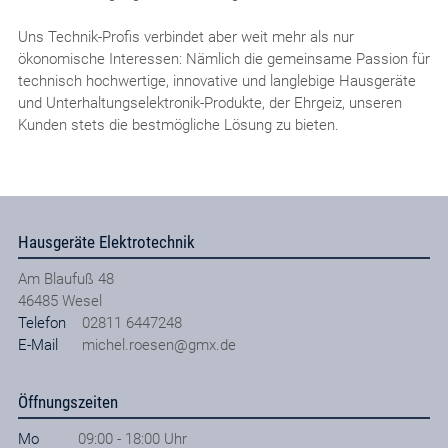
Uns Technik-Profis verbindet aber weit mehr als nur
ökonomische Interessen: Nämlich die gemeinsame Passion für
technisch hochwertige, innovative und langlebige Hausgeräte
und Unterhaltungselektronik-Produkte, der Ehrgeiz, unseren
Kunden stets die bestmögliche Lösung zu bieten.
Hausgeräte Elektrotechnik
Am Blaufuß 48
46485
Wesel
Telefon
02811 6447248
E-Mail
michel.roesen@gmx.de
Öffnungszeiten
Mo
09:00 - 18:00 Uhr