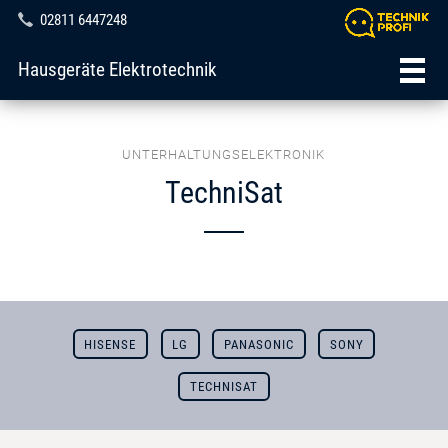
02811 6447248
Hausgeräte Elektrotechnik
UNTERHALTUNGSELEKTRONIK
TechniSat
HISENSE
LG
PANASONIC
SONY
TECHNISAT