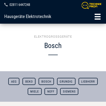
02811 6447248
Hausgeräte Elektrotechnik
ELEKTROGROSSGERÄTE
Bosch
AEG
BEKO
BOSCH
GRUNDIG
LIEBHERR
MIELE
NEFF
SIEMENS