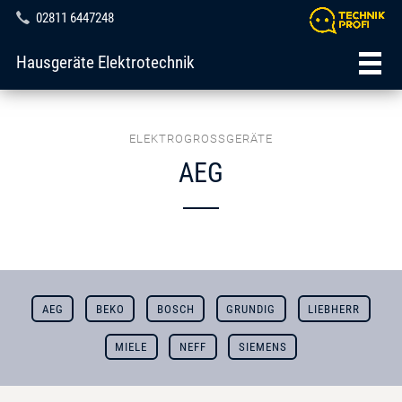
02811 6447248
Hausgeräte Elektrotechnik
ELEKTROGROSSGERÄTE
AEG
AEG
BEKO
BOSCH
GRUNDIG
LIEBHERR
MIELE
NEFF
SIEMENS