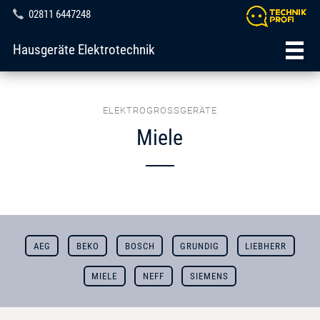
02811 6447248
Hausgeräte Elektrotechnik
ELEKTROGROSSGERÄTE
Miele
AEG
BEKO
BOSCH
GRUNDIG
LIEBHERR
MIELE
NEFF
SIEMENS