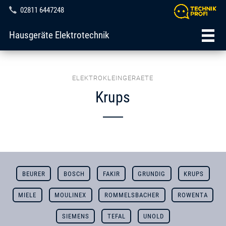
02811 6447248
Hausgeräte Elektrotechnik
ELEKTROKLEINGERAETE
Krups
BEURER
BOSCH
FAKIR
GRUNDIG
KRUPS
MIELE
MOULINEX
ROMMELSBACHER
ROWENTA
SIEMENS
TEFAL
UNOLD