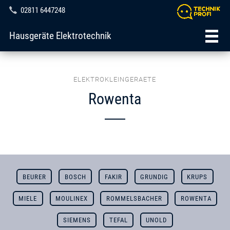
02811 6447248
Hausgeräte Elektrotechnik
ELEKTROKLEINGERAETE
Rowenta
BEURER
BOSCH
FAKIR
GRUNDIG
KRUPS
MIELE
MOULINEX
ROMMELSBACHER
ROWENTA
SIEMENS
TEFAL
UNOLD