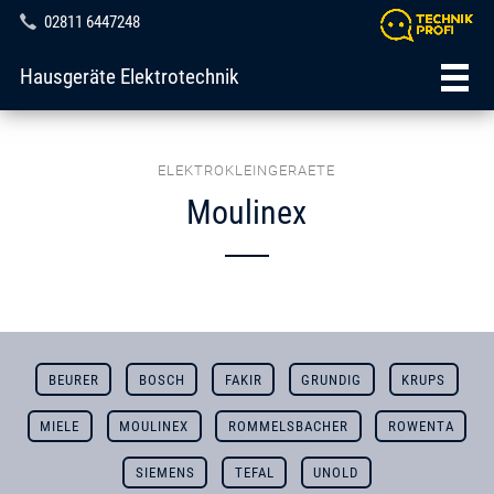
02811 6447248
Hausgeräte Elektrotechnik
ELEKTROKLEINGERAETE
Moulinex
BEURER
BOSCH
FAKIR
GRUNDIG
KRUPS
MIELE
MOULINEX
ROMMELSBACHER
ROWENTA
SIEMENS
TEFAL
UNOLD